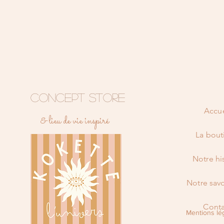
CONCEPT STORE
Accue
& lieu de vie inspiré
La bout
Notre hi
Notre savo
Conta
Mentions lé