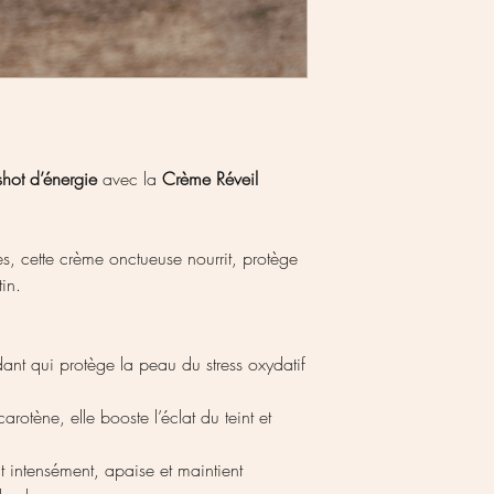
shot d’énergie
avec la
Crème Réveil
rnes, cette crème onctueuse nourrit, protège
tin.
ant qui protège la peau du stress oxydatif
arotène, elle booste l’éclat du teint et
it intensément, apaise et maintient