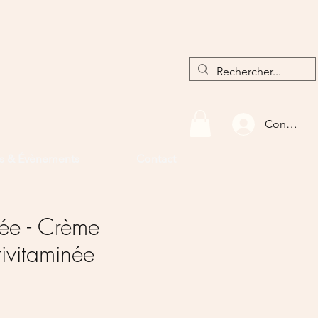
Connexio
rs & Évènements
Contact
ée - Crème
tivitaminée