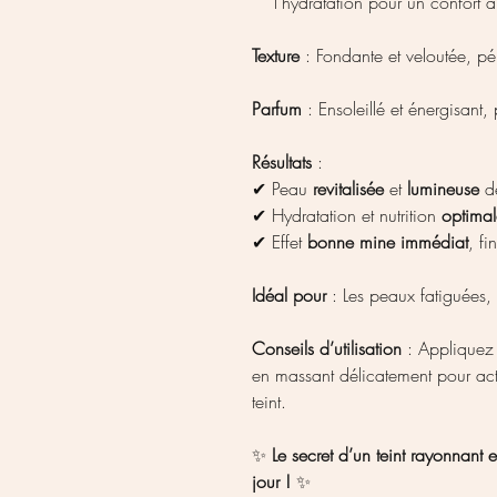
l’hydratation pour un confort 
Texture
: Fondante et veloutée, pé
Parfum
: Ensoleillé et énergisant,
Résultats
:
✔ Peau
revitalisée
et
lumineuse
dè
✔ Hydratation et nutrition
optimal
✔ Effet
bonne mine immédiat
, fi
Idéal pour
: Les peaux fatiguées, 
Conseils d’utilisation
: Appliquez 
en massant délicatement pour active
teint.
✨
Le secret d’un teint rayonnant 
jour !
✨