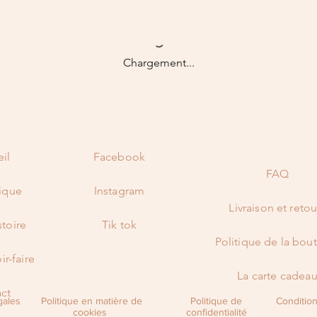
Chargement...
il
Facebook
FAQ
ique
Instagram
Livraison et retou
stoire
Tik tok
Politique de la bou
ir-faire
La carte cadea
ct
gales
Politique en matière de
Politique de
Conditions
cookies
confidentialité