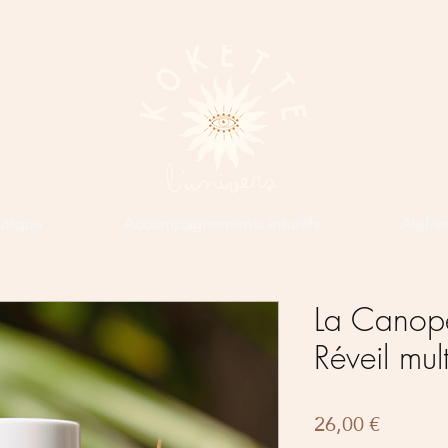
utique
Accompagnements intuitifs
Atelie
La Canop
Réveil mul
Prix
26,00 €