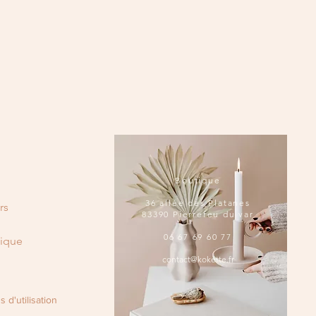
Boutique
36 allée des Platanes
rs
83390 Pierrefeu du var
06 67 69 60 77
tique
contact@kokette.fr
u
 d'utilisation