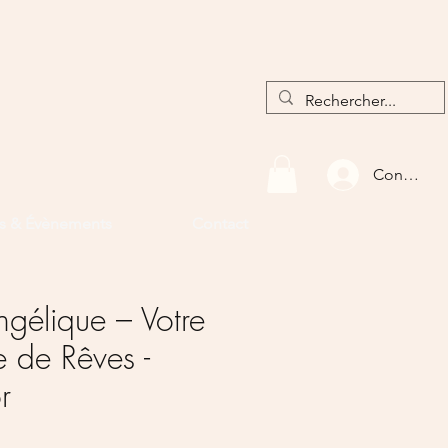
Connexio
rs & Évènements
Contact
gélique – Votre
 de Rêves -
r