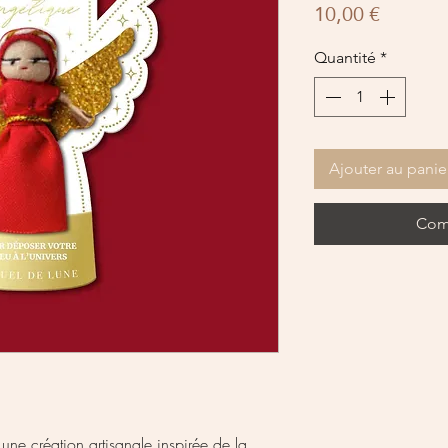
Prix
10,00 €
Quantité
*
Ajouter au panie
Com
 une création artisanale inspirée de la