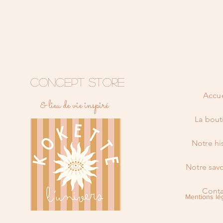
CONCEPT STORE
Accue
& lieu de vie inspiré
La bout
Notre hi
Notre savo
Conta
Mentions lé