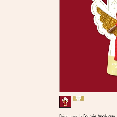
Découvrez la
Poupée Angélique
,