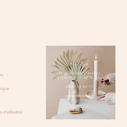
Boutique
36 allée des Platanes
rs
83390 Pierrefeu du var
06 67 69 60 77
tique
contact@kokette.fr
u
 d'utilisation