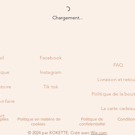
Chargement...
il
Facebook
FAQ
ique
Instagram
Livraison et retou
stoire
Tik tok
Politique de la bou
ir-faire
La carte cadea
ct
gales
Politique en matière de
Politique de
Conditions
cookies
confidentialité
© 2024 par KOKETTE. Créé avec
Wix.com