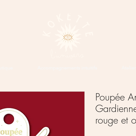
utique
Accompagnements intuitifs
Atelie
Poupée An
Gardienne
rouge et o