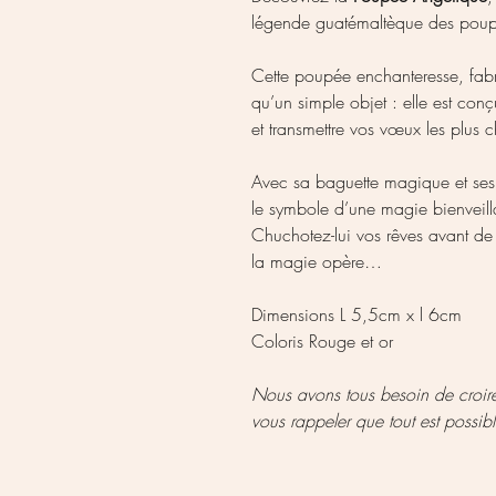
légende guatémaltèque des poup
Cette poupée enchanteresse, fab
qu’un simple objet : elle est co
et transmettre vos vœux les plus ch
Avec sa baguette magique et ses 
le symbole d’une magie bienveill
Chuchotez-lui vos rêves avant de 
la magie opère…
Dimensions L 5,5cm x l 6cm
Coloris Rouge et or
Nous avons tous besoin de croire
vous rappeler que tout est possibl