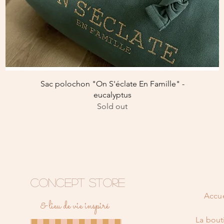
Aperçu rapide
Sac polochon "On S'éclate En Famille" -
eucalyptus
Sold out
CONCEPT STORE
Accue
& lieu de vie inspiré
La bout